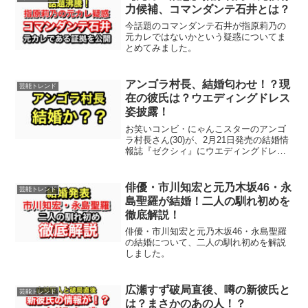
力候補、コマンダンテ石井とは？
今話題のコマンダンテ石井が指原莉乃の
元カレではないかという疑惑についてま
とめてみました。
アンゴラ村長、結婚匂わせ！？現
芸能トレンド
在の彼氏は？ウエディングドレス
姿披露！
お笑いコンビ・にゃんこスターのアンゴ
ラ村長さん(30)が、2月21日発売の結婚情
報誌『ゼクシィ』にウエディングドレス
姿で登場。2024年5月に初のデジタル写真
集『151センチ、48キロ』をリリースし、
異例の大ヒットを記録した。そんなアン
俳優・市川知宏と元乃木坂46・永
芸能トレンド
ゴラ...
島聖羅が結婚！二人の馴れ初めを
徹底解説！
俳優・市川知宏と元乃木坂46・永島聖羅
の結婚について、二人の馴れ初めを解説
しました。
広瀬すず破局直後、噂の新彼氏と
芸能トレンド
は？まさかのあの人！？