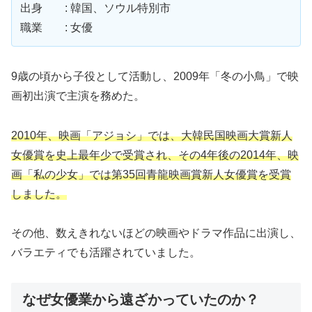
出身 : 韓国、ソウル特別市
職業 : 女優
9歳の頃から子役として活動し、2009年「冬の小鳥」で映
画初出演で主演を務めた。
2010
年、映画「アジョシ」では、大韓民国映画大賞新人
女優賞を史上最年少で受賞され、その
4
年後の
2014
年、映
画「私の少女」では第
35
回青龍映画賞新人女優賞を受賞
しました。
その他、数えきれないほどの映画やドラマ作品に出演し、
バラエティでも活躍されていました。
なぜ女優業から遠ざかっていたのか？