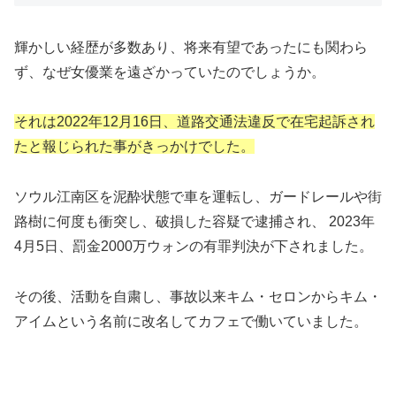
輝かしい経歴が多数あり、将来有望であったにも関わら
ず、なぜ女優業を遠ざかっていたのでしょうか。
それは
2022
年
12
月
16
日、道路交通法違反で在宅起訴され
たと報じられた事がきっかけでした。
ソウル江南区を泥酔状態で車を運転し、ガードレールや街
路樹に何度も衝突し、破損した容疑で逮捕され、 2023年
4月5日、罰金2000万ウォンの有罪判決が下されました。
その後、活動を自粛し、事故以来キム・セロンからキム・
アイムという名前に改名してカフェで働いていました。