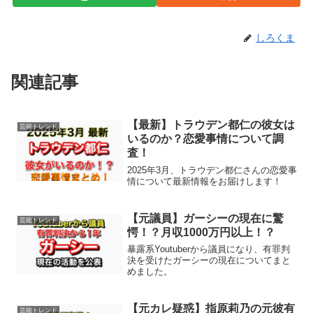
しろくま
関連記事
【最新】トラウデン都仁の彼女は
芸能トレンド
いるのか？恋愛事情について調
査！
2025年3月、トラウデン都仁さんの恋愛事
情について最新情報をお届けします！
【元議員】ガーシーの現在に驚
芸能トレンド
愕！？月収1000万円以上！？
暴露系Youtuberから議員になり、有罪判
決を受けたガーシーの現在についてまと
めました。
【元カレ疑惑】指原莉乃の元彼有
芸能トレンド