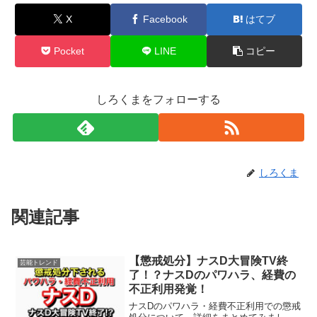
X
Facebook
はてブ
Pocket
LINE
コピー
しろくまをフォローする
しろくま
関連記事
【懲戒処分】ナスD大冒険TV終
芸能トレンド
了！？ナスDのパワハラ、経費の
不正利用発覚！
ナスDのパワハラ・経費不正利用での懲戒