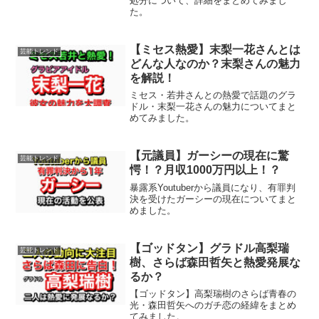
処分について、詳細をまとめてみまし
た。
【ミセス熱愛】末梨一花さんとは
芸能トレンド
どんな人なのか？末梨さんの魅力
を解説！
ミセス・若井さんとの熱愛で話題のグラ
ドル・末梨一花さんの魅力についてまと
めてみました。
【元議員】ガーシーの現在に驚
芸能トレンド
愕！？月収1000万円以上！？
暴露系Youtuberから議員になり、有罪判
決を受けたガーシーの現在についてまと
めました。
【ゴッドタン】グラドル高梨瑞
芸能トレンド
樹、さらば森田哲矢と熱愛発展な
るか？
【ゴッドタン】高梨瑞樹のさらば青春の
光・森田哲矢へのガチ恋の経緯をまとめ
てみました。