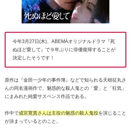
今年3月27日(木)、ABEMAオリジナルドラマ『死
ぬほど愛して』で９年ぶりに俳優復帰することが
決定したそうです！
原作は『金田一少年の事件簿』などで知られる天樹征丸さ
んの同名漫画作で、魅惑的な殺人鬼との「愛」と「狂気」
にまみれた純愛サスペンス作品である。
作中で
成宮寛貴さんは主役の魅惑の殺人鬼役
を演じること
が決まっているとのこと。